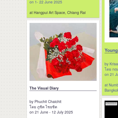
on 1- 22 June 2025
at Hangpui Art Space, Chiang Rai
Young
by Kris
โดย กฤษ
on 21 J
at Numbe
The Visual Diary
Bangko
by Phuchit Chaichit
โดย ภูชิต ไชยชิต
on 21 June - 12 July 2025