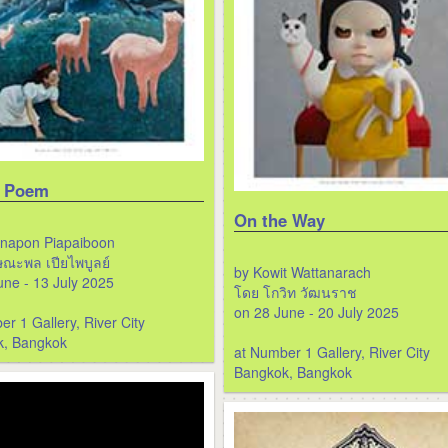
 Poem
On the Way
anapon Piapaiboon
ณะพล เปียไพบูลย์
by Kowit Wattanarach
une - 13 July 2025
โดย โกวิท วัฒนราช
on 28 June - 20 July 2025
r 1 Gallery, River City
k, Bangkok
at Number 1 Gallery, River City
Bangkok, Bangkok