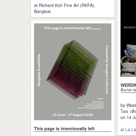
at Richard Koh Fine Art (RKFA),
Bangkok
WERDI
ดินกลา
by Wasi
โดย วศิ
on 14 J
This page is intentionally left
at La L