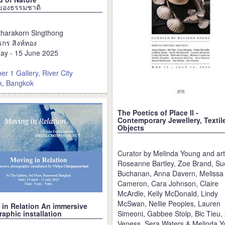
ุดของธรรมชาติ
tharakorn Singthong
รกร สิงห์ทอง
ay - 15 June 2025
r 1 Gallery, River City
k, Bangkok
The Poetics of Place II -
Contemporary Jewellery, Textil
Objects
Curator by Melinda Young and art
Roseanne Bartley, Zoe Brand, Su
Buchanan, Anna Davern, Melissa
Cameron, Cara Johnson, Claire
McArdle, Kelly McDonald, Lindy
McSwan, Nellie Peoples, Lauren
in Relation An immersive
aphic installation
Simeoni, Gabbee Stolp, Bic Tieu,
Veness, Sera Waters & Melinda 