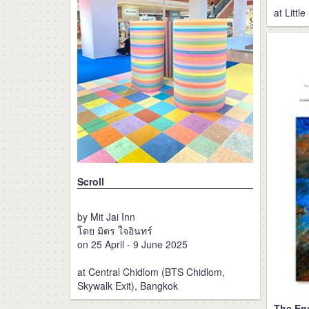
at Littl
Scroll
by Mit Jai Inn
โดย มิตร ใจอินทร์
on 25 April - 9 June 2025
at Central Chidlom (BTS Chidlom,
Skywalk Exit), Bangkok
The En