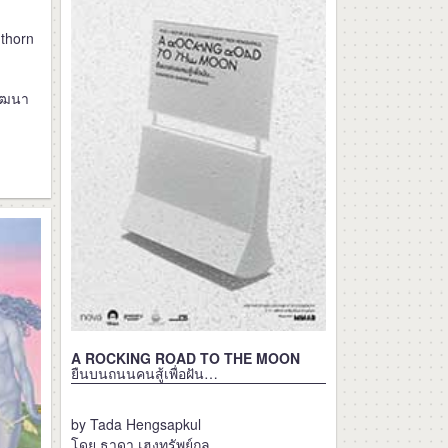
thorn
ัฒนา
A ROCKING ROAD TO THE MOON
ยืนบนถนนคนสู้เพื่อฝัน…
by Tada Hengsapkul
โดย ธาดา เฮงทรัพย์กูล