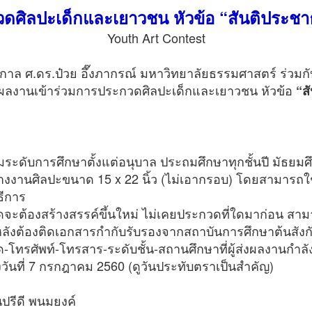
ดศิลปะเด็กและเยาวชน หัวข้อ “สันติประช
Youth Art Contest
าล ศ.ดร.ป๋วย อึ๊งภากรณ์ มหาวิทยาลัยธรรมศาสตร์ ร่วมกับ 
ส่งผลงานเข้าร่วมการประกวดศิลปะเด็กและเยาวชน หัวข้อ
“ส
ามระดับการศึกษาตั้งแต่อนุบาล ประถมศึกษาทุกชั้นปี มัธยมศ
สร้างงานศิลปะขนาด 15 x 22 นิ้ว (ไม่เอากรอบ) โดยสามารถใ
ธีการ
ดจะต้องสร้างสรรค์ขึ้นใหม่ ไม่เคยประกวดที่ใดมาก่อน สาม
หลังต้องติดเอกสารกำกับรับรองจากสถาบันการศึกษาต้นสังกัดพ
เกิด-โทรศัพท์-โทรสาร-ระดับชั้น-สถานศึกษาที่ผู้ส่งผลงานกำลั
้ ถึงวันที่ 7 กรกฎาคม 2560 (ดูวันประทับตราเป็นสำคัญ)
ปรีดี พนมยงค์