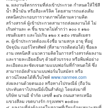
๒. ผลงานจิตรกรรมที่ส่งเข้าประกวด กำหนดให้ใช้สี
น้ำ สีน้ำมัน หรือสีอะคริลิค โดยสามารถแต่งเติม
เทคนิคประกอบการวาดภาพได้ตามความคิด
สร้างสรรค์ ผู้เข้าประกวดสามารถส่งผลงานได้ ไม่
เกินท่านละ ๓ ชิ้น ขนาดไม่ต่ำกว่า ๑๐๐ x ๑๒๐
เซนติเมตร และไม่เกิน ๑๒๐ x ๑๕๐ เซนติเมตร
๓. ผู้เข้าประกวดต้องแจ้งชื่อ นามสกุล อายุ ที่อยู่
ปัจจุบัน เบอร์โทรศัพท์ (ที่สามารถติดต่อได้) ชื่อผล
งาน เทคนิคสี แนวความคิดในการสร้างสรรค์ผลงาน
และรายละเอียดอื่นๆ ด้วยตัวบรรจง หรือพิมพ์อย่าง
ละเอียดและชัดเจนตามแบบฟอร์มที่กำหนดให้ ซึ่ง
สามารถอัดสำเนาแบบฟอร์มใบสมัคร หรือ
ดาวน์โหลดได้ที่เว็บไซท์
www.nanmee.com
ส่งผลงานด้วยตนเอง หรือทางไปรษณีย์ (ถือวัน
ประทับตราไปรษณีย์เป็นสำคัญ) โดยส่งมาที่
บริษัท นานมี จำกัด เลขที่ ๑๔๖ ถนนสาทรเหนือ
แขวงสีลม เขตบางรัก กรุงเทพฯ ๑๐๕๐๐
๔. ผลงานที่ส่งต้องอยู่ในสภาพที่เรียบร้อยเหมาะสมที่