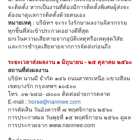
จะติดตั้ง หากเป็นงานที่ต้องมีการติดตั้งพิเศษผู้ส่งจะ
ต้องมาดูแลการติดตั้งด้วยตนเอง
: บริษัทฯ จะระวังรักษาผลงานจิตรกรรม
หมายเหตุ
ทุกชิ้นที่ส่งเข้าประกวดอย่างดีที่สุด
ยกเว้นความเสียหายจากอุบัติเหตุหรือเหตุสุดวิสัย
และการชำรุดเสียหายจากการจัดส่งก่อนถึง
ระยะเวลาส่งผลงาน ๑ มิถุนายน - ๒๕ ตุลาคม ๒๕๖๐
สถานที่ส่งผลงาน
บริษัท นานมี จำกัด ๑๔๖ ถนนสาทรเหนือ แขวงสีลม
เขตบางรัก กรุงเทพฯ ๑๐๕๐๐
โทร. ๐๒-๖๔๘- ๘๐๐๐ ติดต่อฝ่ายการตลาด
E-mail :
horse@nanmee.com
การตัดสิน วันอังคารที่ ๗ พฤศจิกายน ๒๕๖๐
การประกาศผล วันพุธที่ ๑๕ พฤศจิกายน ๒๕๖๐ ดูผล
การประกวดจาก www.nanmee.com