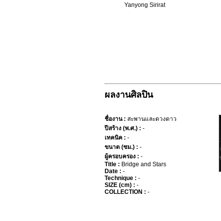
Yanyong Sirirat
ผลงานศิลปิน
ชื่องาน :
สะพานและดวงดาว
ปีสร้าง (พ.ศ.) :
-
เทคนิค :
-
ขนาด (ซม.) :
-
ผู้ครอบครอง :
-
Title :
Bridge and Stars
Date :
-
Technique :
-
SIZE (cm) :
-
COLLECTION :
-