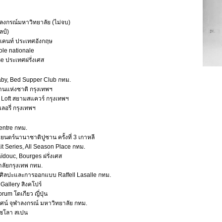
งกรณ์มหาวิทยาลัย (ไม่จบ)
ลป์)
ยเคนท์ ประเทศอังกฤษ
le nationale
se ประเทศฝรั่งเศส
Baby, Bed Supper Club กทม.
านแห่งชาติ กรุงเทพฯ
 Loft สยามสแควร์ กรุงเทพฯ
เลอรี่ กรุงเทพฯ
entre กทม.
นตร์นานาชาติปูซาน ครั้งที่ 3 เกาหลี
ait Series, All Season Place กทม.
ïdouc, Bourges ฝรั่งเศส
าลัยกรุงเทพ กทม.
ศิลปะและการออกแบบ Raffell Lasalle กทม.
 Gallery สิงคโปร์
um โตเกียว ญี่ปุ่น
รรศน์ จุฬาลงกรณ์ มหาวิทยาลัย กทม.
เซโลา สเปน