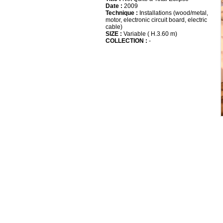
Date :
2009
Technique :
Installations (wood/metal,
motor, electronic circuit board, electric
cable)
SIZE :
Variable ( H.3.60 m)
COLLECTION :
-