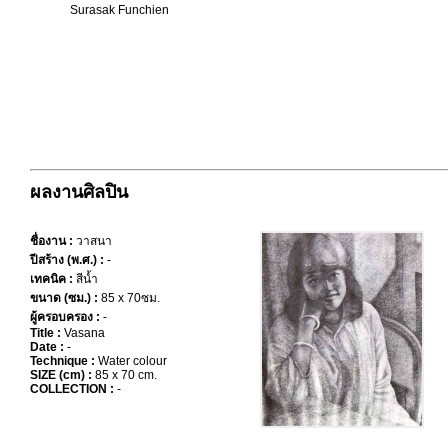
Surasak Funchien
ผลงานศิลปิน
ชื่องาน :
วาสนา
ปีสร้าง (พ.ศ.) :
-
เทคนิค :
สีน้ำ
ขนาด (ซม.) :
85 x 70ซม.
ผู้ครอบครอง :
-
Title :
Vasana
Date :
-
Technique :
Water colour
SIZE (cm) :
85 x 70 cm.
COLLECTION :
-