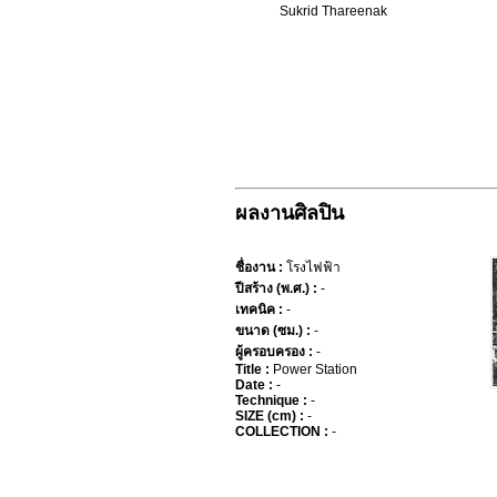
Sukrid Thareenak
ผลงานศิลปิน
ชื่องาน :
โรงไฟฟ้า
ปีสร้าง (พ.ศ.) :
-
เทคนิค :
-
ขนาด (ซม.) :
-
ผู้ครอบครอง :
-
Title :
Power Station
Date :
-
Technique :
-
SIZE (cm) :
-
COLLECTION :
-