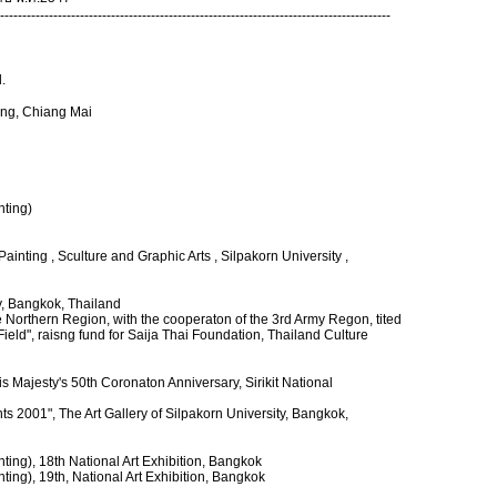
----------------------------------------------------------------------------------------
.
ng, Chiang Mai
nting)
 Painting , Sculture and Graphic Arts , Silpakorn University ,
, Bangkok, Thailand
Northern Region, with the cooperaton of the 3rd Army Regon, tited
ield", raisng fund for Saija Thai Foundation, Thailand Culture
s Majesty's 50th Coronaton Anniversary, Sirikit National
nts 2001", The Art Gallery of Silpakorn University, Bangkok,
ting), 18th National Art Exhibition, Bangkok
ting), 19th, National Art Exhibition, Bangkok