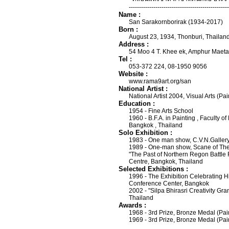
-------------------------------------------------
Name :
San Sarakornborirak (1934-2017)
Born :
August 23, 1934, Thonburi, Thailand
Address :
54 Moo 4 T. Khee ek, Amphur Maeta
Tel :
053-372 224, 08-1950 9056
Website :
www.rama9art.org/san
National Artist :
National Artist 2004, Visual Arts (Pai
Education :
1954 - Fine Arts School
1960 - B.F.A. in Painting , Faculty of
Bangkok , Thailand
Solo Exhibition :
1983 - One man show, C.V.N.Gallery
1989 - One-man show, Scane of The 
"The Past of Northern Regon Battle F
Centre, Bangkok, Thailand
Selected Exhibitions :
1996 - The Exhibition Celebrating Hi
Conference Center, Bangkok
2002 - "Silpa Bhirasri Creativity Gra
Thailand
Awards :
1968 - 3rd Prize, Bronze Medal (Pain
1969 - 3rd Prize, Bronze Medal (Pain