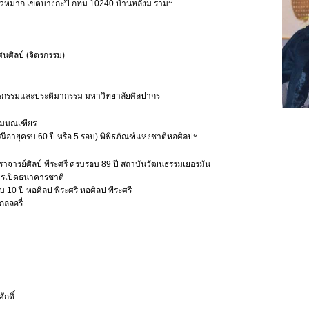
ัวหมาก เขตบางกะปิ กทม 10240 บ้านหลังม.รามฯ
นศิลป์ (จิตรกรรม)
ตรกรรมและประติมากรรม มหาวิทยาลัยศิลปากร
รมมณเฑียร
ีอายุครบ 60 ปี หรือ 5 รอบ) พิพิธภัณฑ์แห่งชาติหอศิลปฯ
ราจารย์ศิลป์ พีระศรี ครบรอบ 89 ปี สถาบันวัฒนธรรมเยอรมัน
การเปิดธนาคารชาติ
10 ปี หอศิลป พีระศรี หอศิลป พีระศรี
ลลอรี่
กดิ์