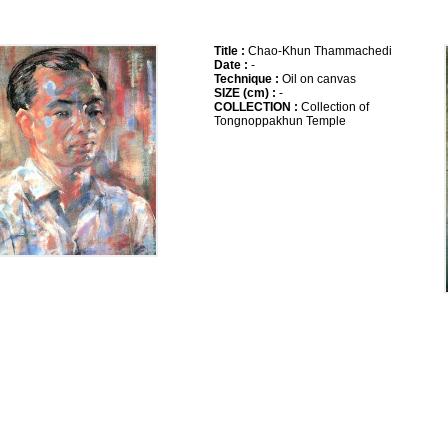
Title :
Chao-Khun Thammachedi
Date :
-
Technique :
Oil on canvas
SIZE (cm) :
-
COLLECTION :
Collection of
Tongnoppakhun Temple