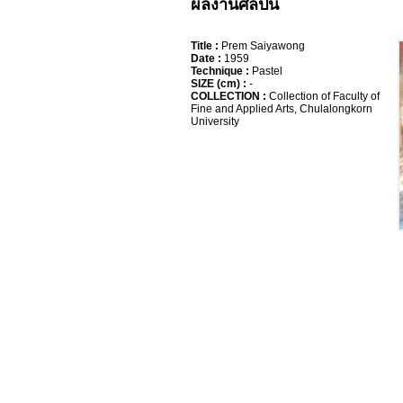
ผลงานศิลปิน
Title :
Prem Saiyawong
Date :
1959
Technique :
Pastel
SIZE (cm) :
-
COLLECTION :
Collection of Faculty of
Fine and Applied Arts, Chulalongkorn
University