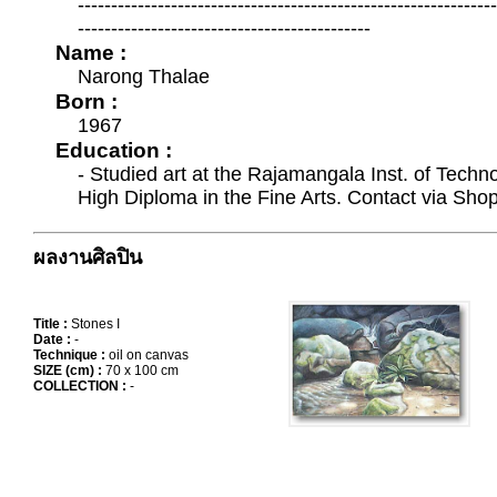
--------------------------------------------------------------
--------------------------------------------
Name :
Narong Thalae
Born :
1967
Education :
- Studied art at the Rajamangala Inst. of Tech
High Diploma in the Fine Arts. Contact via Shop
ผลงานศิลปิน
Title :
Stones I
Date :
-
Technique :
oil on canvas
SIZE (cm) :
70 x 100 cm
COLLECTION :
-