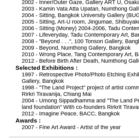
2002 - Inner/Outer Gaze, Gallery ART U, Osak
2003 - Kamin Vata Atta Upatan, Numthong Gall
2004 - Sitting, Bangkok University Gallery (BU
2005 - Sitting, Art-U room, Jingumae, Shibuyak
2006 - Sitting (Money) 2004-2006, Tadu Conte
2007 - Lifeveryday, Tadu Contemporary Art, B
2008 - "Beyond . . .", 100 Tonson Gallery, Ban
2009 - Beyond, Numthong Gallery, Bangkok
2010 - Wrong Place, Tang Contemporary Art, 
2012 - Before Birth After Death, Numthong Gal
Selected Exhibitions :
1997 - Retrospective Photo/Photo Etching Exhi
Gallery, Bangkok
1998 - "The Land Project" project of artist comm
Rirkri Tiravanija, Chiang Mai
2004 - Umong Sippadhamma and "The Land Pro
land foundation" With co-founders Rirkrit Tirava
2012 - Imagine Peace, BACC, Bangkok
Awards :
2007 - Fine Art Award - Artist of the year