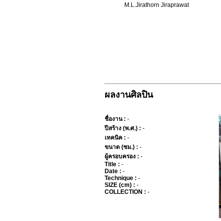
M.L.Jirathorn Jiraprawat
ผลงานศิลปิน
ชื่องาน :
-
ปีสร้าง (พ.ศ.) :
-
เทคนิค :
-
ขนาด (ซม.) :
-
ผู้ครอบครอง :
-
Title :
-
Date :
-
Technique :
-
SIZE (cm) :
-
COLLECTION :
-