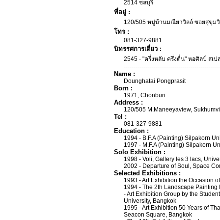
2514 ชลบุรี
ที่อยู่ :
120/505 หมู่บ้านมณียาวิลล์ ซอยสุขุ
โทร :
081-327-9881
นิทรรศการเดี่ยว :
2545 - "ครึ่งหลับ ครึ่งตื่น" หอศิลป์ สเ
-------------------------------------------------
Name :
Dounghatai Pongprasit
Born :
1971, Chonburi
Address :
120/505 M.Maneeyaview, Sukhumvit
Tel :
081-327-9881
Education :
1994 - B.F.A (Painting) Silpakorn Uni
1997 - M.F.A (Painting) Silpakorn Un
Solo Exhibition :
1998 - Voli, Gallery les 3 lacs, Unive
2002 - Departure of Soul, Space Co
Selected Exhibitions :
1993 - Art Exhibition the Occasion of
1994 - The 2th Landscape Painting E
- Art Exhibition Group by the Student
University, Bangkok
1995 - Art Exhibition 50 Years of Tha
Seacon Square, Bangkok