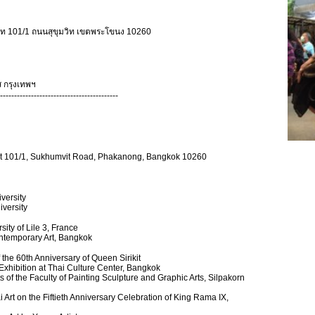
มวิท 101/1 ถนนสุขุมวิท เขตพระโขนง 10260
ปส กรุงเทพฯ
------------------------------------------
 101/1, Sukhumvit Road, Phakanong, Bangkok 10260
versity
iversity
rsity of Lile 3, France
ntemporary Art, Bangkok
 the 60th Anniversary of Queen Sirikit
xhibition at Thai Culture Center, Bangkok
s of the Faculty of Painting Sculpture and Graphic Arts, Silpakorn
i Art on the Fiftieth Anniversary Celebration of King Rama IX,