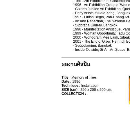
- The 12th Exhibition of Contemporar
1996 - Art Exhibition Group of Wome
- Golden Jubilee Art Exhibition, Qu
- Party Artists, Studio Xang, Bangko
1997 - Finish Begin, Poh-Chang Art
- Art and Reflection, The National G
- Sipprapa Gallery, Bangkok
1998 - Manifestation Artistique, Pari
1999 - Woman Opportunity, Tadu Co
2000 - Wonggram Mee Laim, Silpakor
2001 - The End of Grow, Heinrich B
- Scopolaming, Bangkok
- Inside-Outside, Si-Am Art Space, 
ผลงานศิลปิน
Title :
Memory of Tree
Date :
1996
Technique :
Installation
SIZE (cm) :
250 x 200 x 200 cm.
COLLECTION :
-