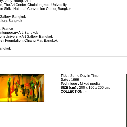
y Art by Young Artist
n, The Art Center, Chulalongkorn University
een Sirikit National Convention Center, Bangkok
k
 Gallery, Bangkok
allery, Bangkok
s, France
ntemporary Art, Bangkok
n University Art Gallery, Bangkok
oeli Foundation, Chiang Mai, Bangkok
Bangkok
Title :
Some Day In Time
Date :
1999
Technique :
Mixed media
SIZE (cm) :
200 x 150 x 200 cm.
COLLECTION :
-