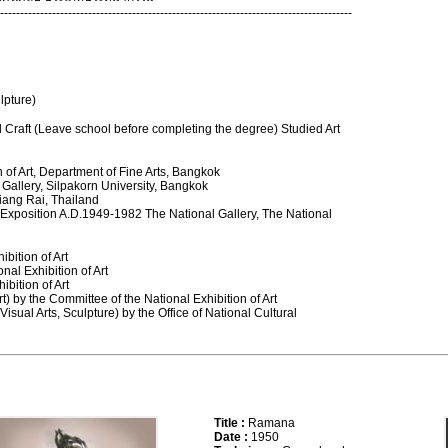
----------------------------------------------------------------------------------------
lpture)
 Craft (Leave school before completing the degree) Studied Art
n of Art, Department of Fine Arts, Bangkok
t Gallery, Silpakorn University, Bangkok
ang Rai, Thailand
s Exposition A.D.1949-1982 The National Gallery, The National
ibition of Art
al Exhibition of Art
ibition of Art
rt) by the Committee of the National Exhibition of Art
Visual Arts, Sculpture) by the Office of National Cultural
Title :
Ramana
Date :
1950