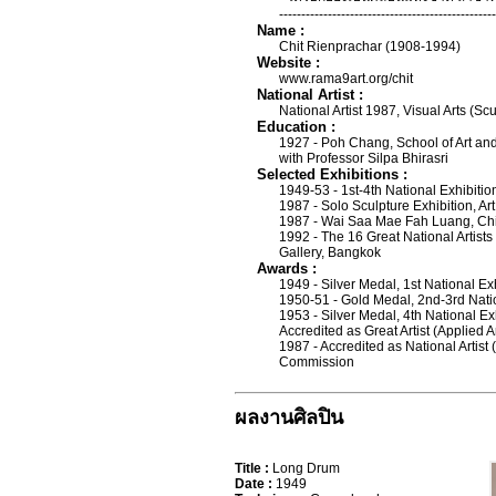
-------------------------------------------------
Name :
Chit Rienprachar (1908-1994)
Website :
www.rama9art.org/chit
National Artist :
National Artist 1987, Visual Arts (Scu
Education :
1927 - Poh Chang, School of Art and
with Professor Silpa Bhirasri
Selected Exhibitions :
1949-53 - 1st-4th National Exhibitio
1987 - Solo Sculpture Exhibition, Ar
1987 - Wai Saa Mae Fah Luang, Chi
1992 - The 16 Great National Artist
Gallery, Bangkok
Awards :
1949 - Silver Medal, 1st National Exh
1950-51 - Gold Medal, 2nd-3rd Nation
1953 - Silver Medal, 4th National Exh
Accredited as Great Artist (Applied A
1987 - Accredited as National Artist (
Commission
ผลงานศิลปิน
Title :
Long Drum
Date :
1949