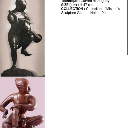
Technique :
Carved mahogany
SIZE (cm) :
H.47 cm.
COLLECTION :
Collection of Misiem's
Sculpture Garden, Nakon Pathom