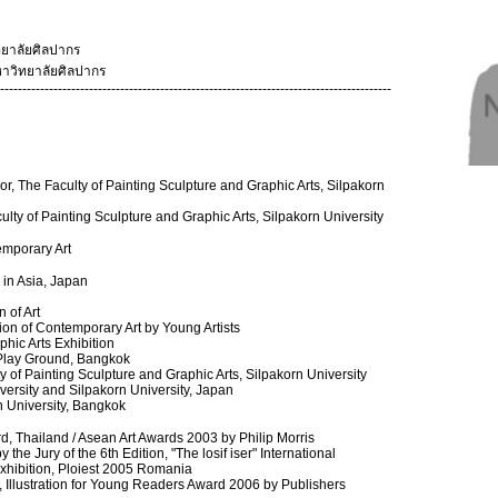
ทยาลัยศิลปากร
หาวิทยาลัยศิลปากร
----------------------------------------------------------------------------------------
or, The Faculty of Painting Sculpture and Graphic Arts, Silpakorn
culty of Painting Sculpture and Graphic Arts, Silpakorn University
emporary Art
 in Asia, Japan
 of Art
tion of Contemporary Art by Young Artists
hic Arts Exhibition
n, Play Ground, Bangkok
 of Painting Sculpture and Graphic Arts, Silpakorn University
iversity and Silpakorn University, Japan
n University, Bangkok
 Thailand / Asean Art Awards 2003 by Philip Morris
he Jury of the 6th Edition, "The losif iser" International
xhibition, Ploiest 2005 Romania
 Illustration for Young Readers Award 2006 by Publishers