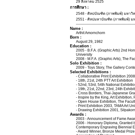
29 สิงหาคม 2525
การศึกษา :
2548 - ศิลปบัณฑิต (ภาพพิมพ์) มหาวิ
2551 - ศิลปมหาบัณฑิต (ภาพพิมพ์) ม
-------------------------------------------------
Name :
Arthit Amornchorn
Born :
August 29, 1982
Education :
2005 - B.F.A. (Graphic Arts) 2nd Hon
University
2008 - M.F.A. (Graphic Arts), The Fa
Solo Exhibition :
2009 - Toys Story, The Gallery Cont
Selected Exhibitions :
- Collaborative Print Exhibition 2008
- 18th, 21st, 24th PTT Art Exhibition
- 52nd, 53rd, 54th National Exhibition
- 19th, 21st, 22nd, 23rd, 24th Exhibi
- Cross Borders, Thai-Japanese Grap
- Inspire by the King, Art Exhibitio
- Open House Exhibition, The Faculty
- Print Exhibition 2003, TAMA Art Un
- Drawing Exhibition 2001, Silpakor
Awards :
2003 - Announcement of Fame Award,
2006 - Honorary Diploma, Granted by t
Contemporary Engraving Biennial E
- Award Winner, Bronze Medal Prize,